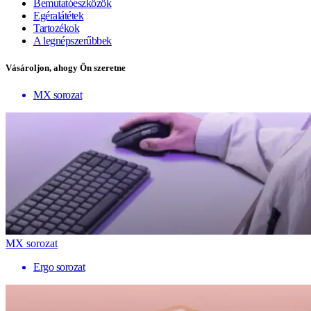
Bemutatóeszközök
Egéralátétek
Tartozékok
A legnépszerűbbek
Vásároljon, ahogy Ön szeretne
MX sorozat
MX sorozat
Ergo sorozat