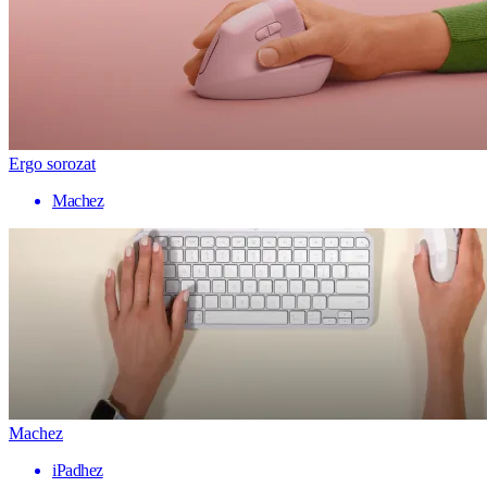
Ergo sorozat
Machez
Machez
iPadhez