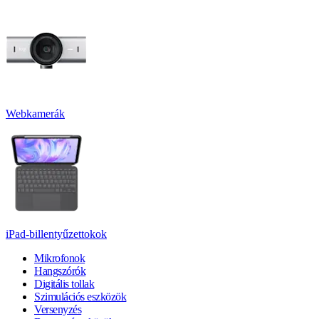
Webkamerák
iPad-billentyűzettokok
Mikrofonok
Hangszórók
Digitális tollak
Szimulációs eszközök
Versenyzés