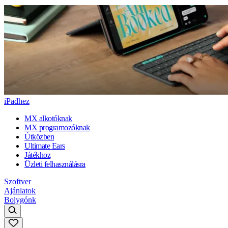
iPadhez
MX alkotóknak
MX programozóknak
Útközben
Ultimate Ears
Játékhoz
Üzleti felhasználásra
Szoftver
Ajánlatok
Bolygónk