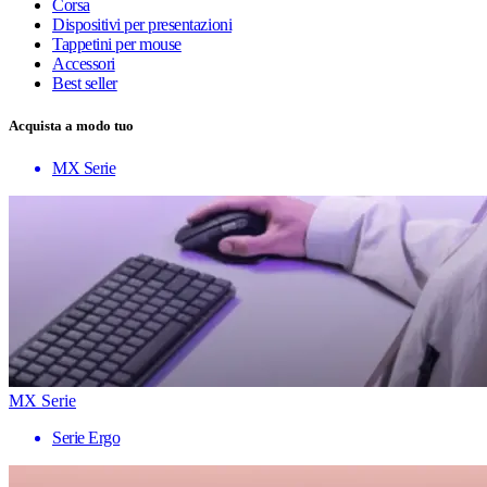
Corsa
Dispositivi per presentazioni
Tappetini per mouse
Accessori
Best seller
Acquista a modo tuo
MX Serie
MX Serie
Serie Ergo