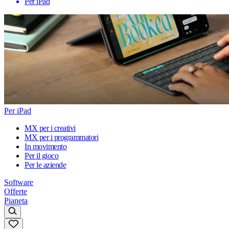
Per iPad
Per iPad
MX per i creativi
MX per i programmatori
In movimento
Per il gioco
Per le aziende
Software
Offerte
Pianeta