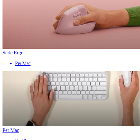
Serie Ergo
Per Mac
Per Mac