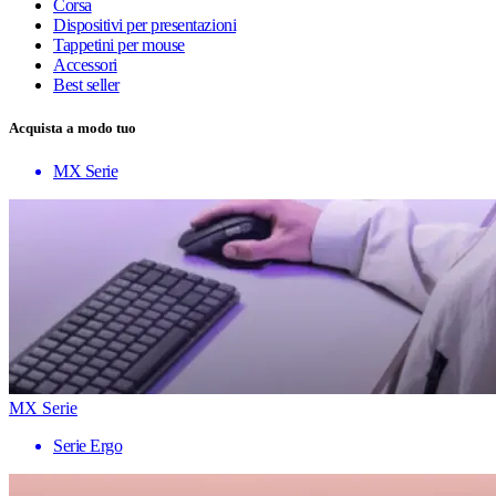
Corsa
Dispositivi per presentazioni
Tappetini per mouse
Accessori
Best seller
Acquista a modo tuo
MX Serie
MX Serie
Serie Ergo