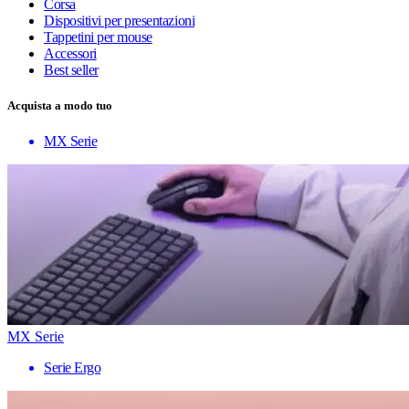
Corsa
Dispositivi per presentazioni
Tappetini per mouse
Accessori
Best seller
Acquista a modo tuo
MX Serie
MX Serie
Serie Ergo