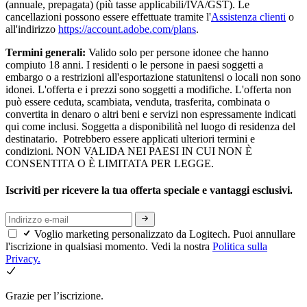
(annuale, prepagata) (più tasse applicabili/IVA/GST). Le
cancellazioni possono essere effettuate tramite l'
Assistenza clienti
o
all'indirizzo
https://account.adobe.com/plans
.
Termini generali:
Valido solo per persone idonee che hanno
compiuto 18 anni. I residenti o le persone in paesi soggetti a
embargo o a restrizioni all'esportazione statunitensi o locali non sono
idonei. L'offerta e i prezzi sono soggetti a modifiche. L'offerta non
può essere ceduta, scambiata, venduta, trasferita, combinata o
convertita in denaro o altri beni e servizi non espressamente indicati
qui come inclusi. Soggetta a disponibilità nel luogo di residenza del
destinatario. Potrebbero essere applicati ulteriori termini e
condizioni. NON VALIDA NEI PAESI IN CUI NON È
CONSENTITA O È LIMITATA PER LEGGE.
Iscriviti per ricevere la tua offerta speciale e vantaggi esclusivi.
Voglio marketing personalizzato da Logitech. Puoi annullare
l'iscrizione in qualsiasi momento. Vedi la nostra
Politica sulla
Privacy.
Grazie per l’iscrizione.