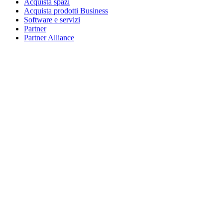
Acquista spazi
Acquista prodotti Business
Software e servizi
Partner
Partner Alliance
Risorse aziendali
Per l’istruzione
Acquista prodotti per l’istruzione
Soluzioni K-12
Risorse per l’istruzione
Assistenza
Assistenza individuale
Assistenza gaming
Assistenza per aziende e istruzione
Contattaci
Parti di ricambio
Traccia il tuo ordine
Resi e annullamenti