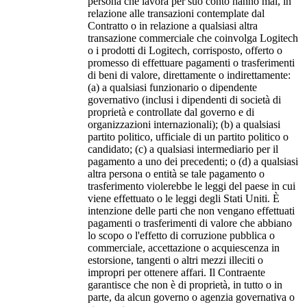
persona che lavora per suo conto hanno mai, in
relazione alle transazioni contemplate dal
Contratto o in relazione a qualsiasi altra
transazione commerciale che coinvolga Logitech
o i prodotti di Logitech, corrisposto, offerto o
promesso di effettuare pagamenti o trasferimenti
di beni di valore, direttamente o indirettamente:
(a) a qualsiasi funzionario o dipendente
governativo (inclusi i dipendenti di società di
proprietà e controllate dal governo e di
organizzazioni internazionali); (b) a qualsiasi
partito politico, ufficiale di un partito politico o
candidato; (c) a qualsiasi intermediario per il
pagamento a uno dei precedenti; o (d) a qualsiasi
altra persona o entità se tale pagamento o
trasferimento violerebbe le leggi del paese in cui
viene effettuato o le leggi degli Stati Uniti. È
intenzione delle parti che non vengano effettuati
pagamenti o trasferimenti di valore che abbiano
lo scopo o l'effetto di corruzione pubblica o
commerciale, accettazione o acquiescenza in
estorsione, tangenti o altri mezzi illeciti o
impropri per ottenere affari. Il Contraente
garantisce che non è di proprietà, in tutto o in
parte, da alcun governo o agenzia governativa o