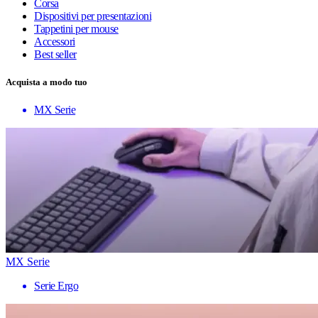
Corsa
Dispositivi per presentazioni
Tappetini per mouse
Accessori
Best seller
Acquista a modo tuo
MX Serie
MX Serie
Serie Ergo