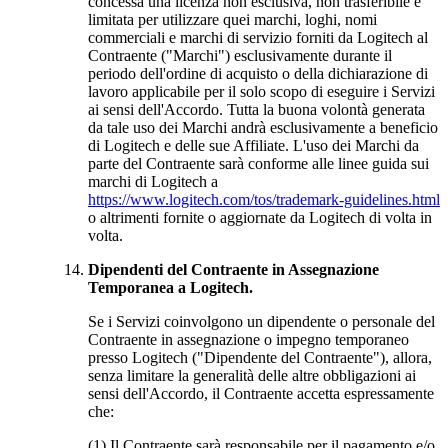
concessa una licenza non esclusiva, non trasferibile e
limitata per utilizzare quei marchi, loghi, nomi
commerciali e marchi di servizio forniti da Logitech al
Contraente ("Marchi") esclusivamente durante il
periodo dell'ordine di acquisto o della dichiarazione di
lavoro applicabile per il solo scopo di eseguire i Servizi
ai sensi dell'Accordo. Tutta la buona volontà generata
da tale uso dei Marchi andrà esclusivamente a beneficio
di Logitech e delle sue Affiliate. L'uso dei Marchi da
parte del Contraente sarà conforme alle linee guida sui
marchi di Logitech a
https://www.logitech.com/tos/trademark-guidelines.html
o altrimenti fornite o aggiornate da Logitech di volta in
volta.
Dipendenti del Contraente in Assegnazione
Temporanea a Logitech.
Se i Servizi coinvolgono un dipendente o personale del
Contraente in assegnazione o impegno temporaneo
presso Logitech ("Dipendente del Contraente"), allora,
senza limitare la generalità delle altre obbligazioni ai
sensi dell'Accordo, il Contraente accetta espressamente
che:
(1) Il Contraente sarà responsabile per il pagamento e/o