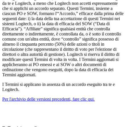
da te e Logitech, a meno che Logitech non accetti espressamente
che si applichi un accordo separato. Questi Termini, insieme a
ciascun PO e SOW, formano l'“Accordo,” efficace dalla prima delle
seguenti date: i) la data della tua accettazione di questi Termini nei
sistemi Logitech, o ii) la data di efficacia del SOW (“Data di
Efficacia”). “Affiliate” significa qualsiasi entità che controlla
direttamente o indirettamente, è controllata da, o è sotto il controllo
comune con un'altra entità, dove “controllo” significa possesso di
almeno il cinquanta percento (50%) delle azioni o titoli in
circolazione (che rappresentano il diritto di voto per l'elezione di
direttori o altra autorità di gestione). Logitech si riserva il diritto di
modificare questi Termini di volta in volta. I Termini aggiornati si
applicheranno ai PO emessi e ai SOW o altri documenti di
ordinazione che vengono eseguiti, dopo la data di efficacia dei
Termini aggiornati.
I Termini si applicano in assenza di un accordo eseguito tra te e
Logitech.
Per l'archivio delle versioni precedenti, fare clic qui.