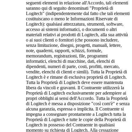
seguenti elementi in relazione all'Accordo, tali elementi
saranno qui di seguito denominati "Proprietà di
Logitech" (indipendentemente dal fatto che tali elementi
costituiscano o meno le Informazioni Riservate di
Logitech): qualsiasi attrezzatura, strumenti, software,
accesso ai sistemi informatici, o documenti o altri
materiali relativi ai prodotti di Logitech, alla sua attività
o ai suoi clienti o fornitori (che possono includere,
senza limitazione, disegni, progetti, manuali, lettere,
note, quaderni, rapporti, schizzi, formule,
memorandum, registrazioni, file, programmi
informatici, elenchi di macchine, dati, elenchi di
dipendenti, numeri di parte, costi, profitti, mercato,
vendite, elenchi di clienti e simili). Tutta la Proprietà di
Logitech è e rimane di esclusiva proprietà di Logitech.
Tutta la Proprietà di Logitech deve essere mantenuta
libera da vincoli e gravami. Il Contraente utilizzerà la
Proprietà di Logitech esclusivamente per adempiere ai
propri obblighi ai sensi dell'Accordo. Tutta la Proprietà
di Logitech è messa a disposizione "così com'è" e senza
alcuna garanzia, espressa o implicita. Il Contraente si
impegna a consegnare prontamente a Logitech tutta la
Proprietà di Logitech e tutte le copie della Proprietà di
Logitech in possesso del Contraente in qualsiasi
momento su richiesta di Logitech. Alla cessazione