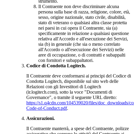
strumento.
Il Contraente non deve discriminare alcuna
persona sulla base di razza, religione, colore, età,
sesso, origine nazionale, stato civile, disabilità,
stato di veterano o qualsiasi altra classe protetta
nei paesi in cui opera il Contraente, sia (a)
specificamente in relazione a qualsiasi questione
relativa all'Accordo e all'esecuzione dei Servizi,
sia (b) in generale (che sia o meno correlato
all'Accordo o all'esecuzione dei Servizi) nelle
aree di occupazione, o di contratti e subappalti
con fornitori e subappaltatori.
Codice di Condotta Logitech.
Il Contraente deve conformarsi ai principi del Codice di
Condotta Logitech, disponibile sul sito web delle
Relazioni con gli Investitori di Logitech
(ir.logitech.com), sotto la voce "Documenti di
Governance", o tramite il seguente URL diretto:
https://s1.q4cdn.com/104539020/files/doc_downloads/cor
Code-of-Conduct.pdf
.
Assicurazioni.
Il Contraente manterrà, a spese del Contraente, polizze
assicurative che coprono le attività del Contraente ai