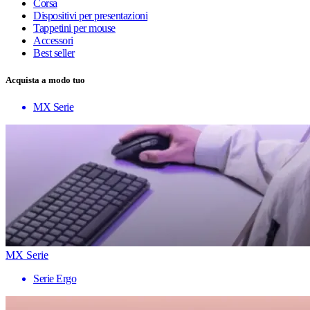
Corsa
Dispositivi per presentazioni
Tappetini per mouse
Accessori
Best seller
Acquista a modo tuo
MX Serie
MX Serie
Serie Ergo