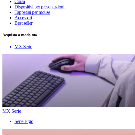
Corsa
Dispositivi per presentazioni
Tappetini per mouse
Accessori
Best seller
Acquista a modo tuo
MX Serie
MX Serie
Serie Ergo