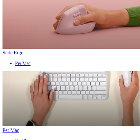
Serie Ergo
Per Mac
Per Mac