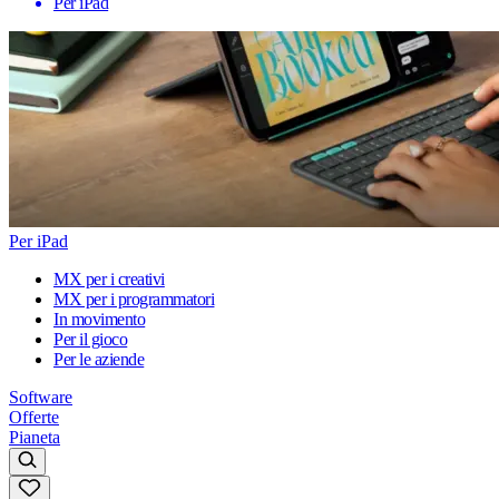
Per iPad
Per iPad
MX per i creativi
MX per i programmatori
In movimento
Per il gioco
Per le aziende
Software
Offerte
Pianeta