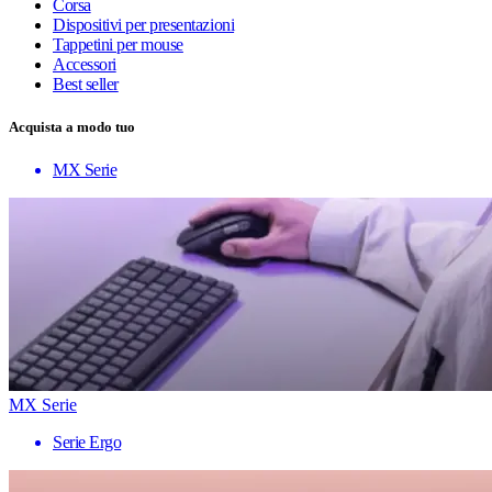
Corsa
Dispositivi per presentazioni
Tappetini per mouse
Accessori
Best seller
Acquista a modo tuo
MX Serie
MX Serie
Serie Ergo