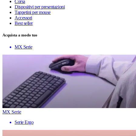
Corsa
Dispositivi per presentazioni
Tappetini per mouse
Accessori
Best seller
Acquista a modo tuo
MX Serie
MX Serie
Serie Ergo