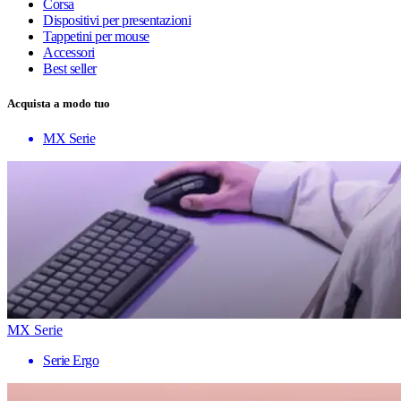
Corsa
Dispositivi per presentazioni
Tappetini per mouse
Accessori
Best seller
Acquista a modo tuo
MX Serie
MX Serie
Serie Ergo