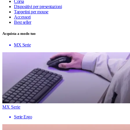
Corsa
Dispositivi per presentazioni
Tappetini per mouse
Accessori
Best seller
Acquista a modo tuo
MX Serie
MX Serie
Serie Ergo