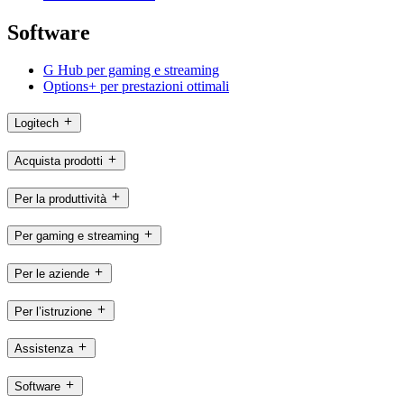
Software
G Hub per gaming e streaming
Options+ per prestazioni ottimali
Logitech
Acquista prodotti
Per la produttività
Per gaming e streaming
Per le aziende
Per l’istruzione
Assistenza
Software