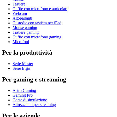
Tastiere
Cuffie con microfono e auricolari
Webcam
Altoparlanti
Custodie con tastiera per iPad
Mouse gaming
Tastiere gaming
Cuffie con microfono gaming
Microfoni
Per la produttività
Serie Master
Serie Ergo
Per gaming e streaming
Astro Gaming
Gaming Pro
Corse di simulazione
Attrezzatura per streaming
Per le aziende