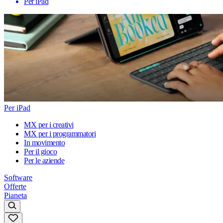
Per iPad
Per iPad
MX per i creativi
MX per i programmatori
In movimento
Per il gioco
Per le aziende
Software
Offerte
Pianeta