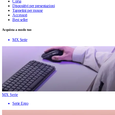
Corsa
Dispositivi per presentazioni
Tappetini per mouse
Accessori
Best seller
Acquista a modo tuo
MX Serie
MX Serie
Serie Ergo