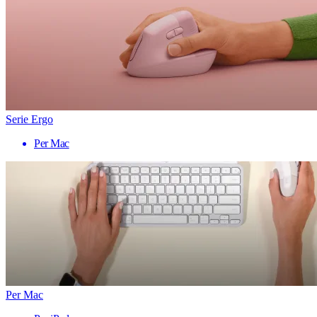
Serie Ergo
Per Mac
Per Mac