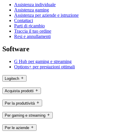
Assistenza individuale
Assistenza gaming
Assistenza per aziende e istruzione
Contattaci
Parti di ricambio
Traccia il tuo ordine
Resi e annullamenti
Software
G Hub per gaming e streaming
Options+ per prestazioni ottimali
Logitech
Acquista prodotti
Per la produttività
Per gaming e streaming
Per le aziende