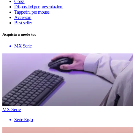
Corsa
Dispositivi per presentazioni
Tappetini per mouse
Accessori
Best seller
Acquista a modo tuo
MX Serie
MX Serie
Serie Ergo