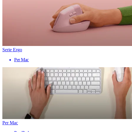
Serie Ergo
Per Mac
Per Mac