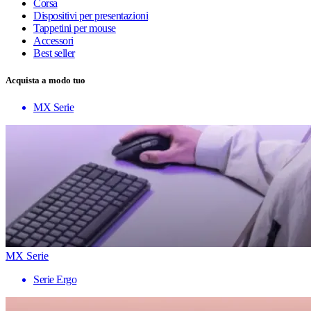
Corsa
Dispositivi per presentazioni
Tappetini per mouse
Accessori
Best seller
Acquista a modo tuo
MX Serie
MX Serie
Serie Ergo