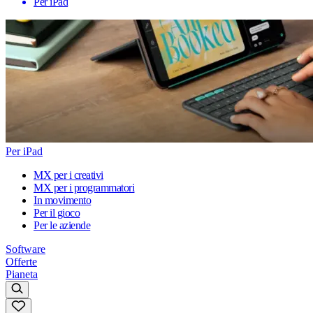
Per iPad
Per iPad
MX per i creativi
MX per i programmatori
In movimento
Per il gioco
Per le aziende
Software
Offerte
Pianeta