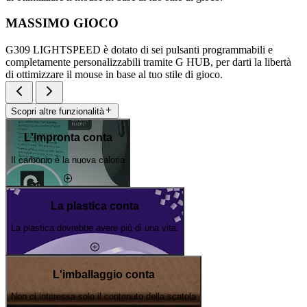
MASSIMO GIOCO
G309 LIGHTSPEED è dotato di sei pulsanti programmabili e
completamente personalizzabili tramite G HUB, per darti la libertà
di ottimizzare il mouse in base al tuo stile di gioco.
Scopri altre funzionalità
L'impronta conta
Il carbonio è la nuova caloria
La plastica conta
La plastica dovrebbe avere più di una vita.
L'imballaggio conta
Non ci interessa solo il contenuto della scatola