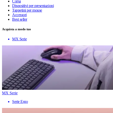
Corsa
Dispositivi per presentazioni
Tappetini per mouse
Accessori
Best seller
Acquista a modo tuo
MX Serie
MX Serie
Serie Ergo