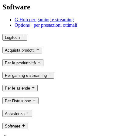
Software
G Hub per gaming e streaming
Options+ per prestazioni ottimali
Logitech
Acquista prodotti
Per la produttività
Per gaming e streaming
Per le aziende
Per l’istruzione
Assistenza
Software