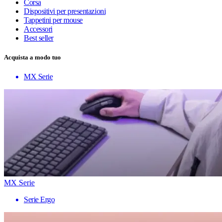
Corsa
Dispositivi per presentazioni
Tappetini per mouse
Accessori
Best seller
Acquista a modo tuo
MX Serie
MX Serie
Serie Ergo