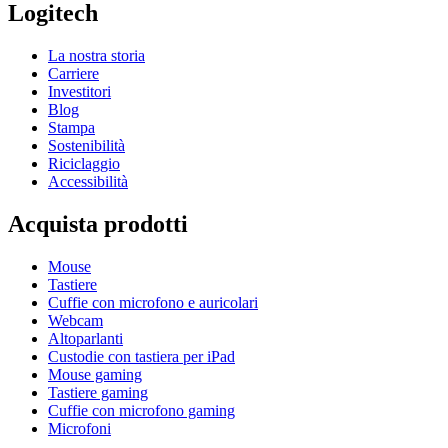
Logitech
La nostra storia
Carriere
Investitori
Blog
Stampa
Sostenibilità
Riciclaggio
Accessibilità
Acquista prodotti
Mouse
Tastiere
Cuffie con microfono e auricolari
Webcam
Altoparlanti
Custodie con tastiera per iPad
Mouse gaming
Tastiere gaming
Cuffie con microfono gaming
Microfoni