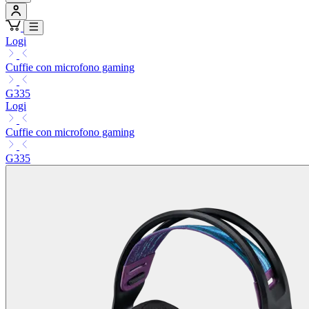
Logi
Cuffie con microfono gaming
G335
Logi
Cuffie con microfono gaming
G335