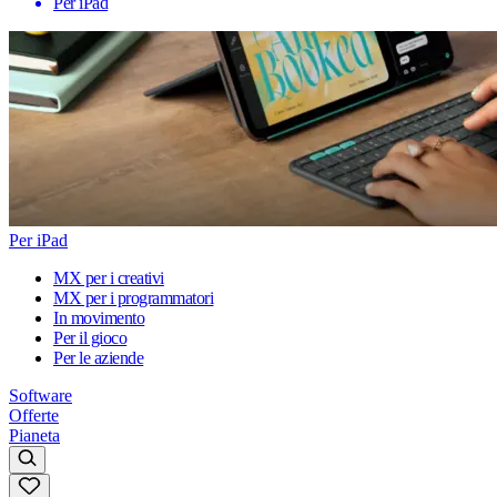
Per iPad
Per iPad
MX per i creativi
MX per i programmatori
In movimento
Per il gioco
Per le aziende
Software
Offerte
Pianeta