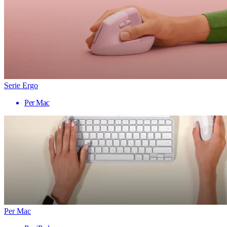
Serie Ergo
Per Mac
Per Mac