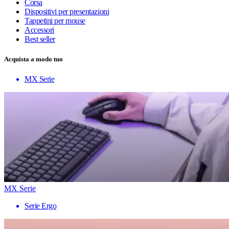
Corsa
Dispositivi per presentazioni
Tappetini per mouse
Accessori
Best seller
Acquista a modo tuo
MX Serie
MX Serie
Serie Ergo