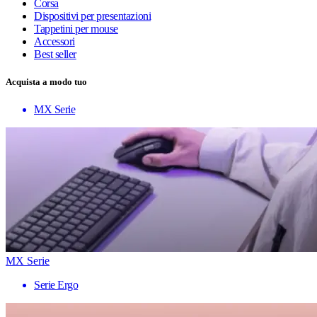
Corsa
Dispositivi per presentazioni
Tappetini per mouse
Accessori
Best seller
Acquista a modo tuo
MX Serie
MX Serie
Serie Ergo