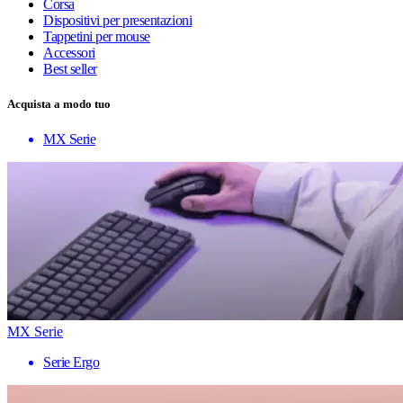
Corsa
Dispositivi per presentazioni
Tappetini per mouse
Accessori
Best seller
Acquista a modo tuo
MX Serie
MX Serie
Serie Ergo