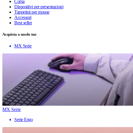
Corsa
Dispositivi per presentazioni
Tappetini per mouse
Accessori
Best seller
Acquista a modo tuo
MX Serie
MX Serie
Serie Ergo