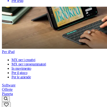
Per iPad
Per iPad
MX per i creativi
MX per i programmatori
In movimento
Per il gioco
Per le aziende
Software
Offerte
Pianeta