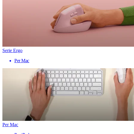
Serie Ergo
Per Mac
Per Mac