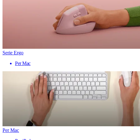
Serie Ergo
Per Mac
Per Mac