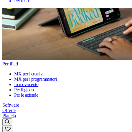
Per iPad
Per iPad
MX per i creativi
MX per i programmatori
In movimento
Per il gioco
Per le aziende
Software
Offerte
Pianeta