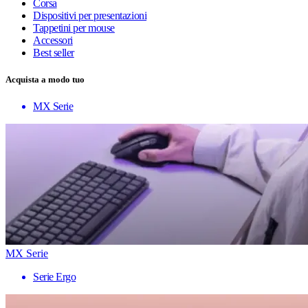
Corsa
Dispositivi per presentazioni
Tappetini per mouse
Accessori
Best seller
Acquista a modo tuo
MX Serie
MX Serie
Serie Ergo