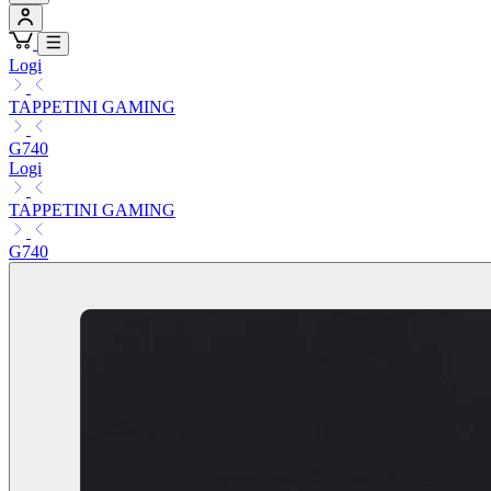
Logi
TAPPETINI GAMING
G740
Logi
TAPPETINI GAMING
G740