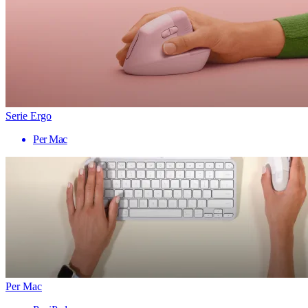
Serie Ergo
Per Mac
Per Mac