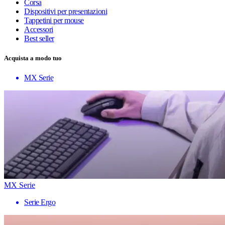
Corsa
Dispositivi per presentazioni
Tappetini per mouse
Accessori
Best seller
Acquista a modo tuo
MX Serie
MX Serie
Serie Ergo