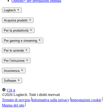
Options+ per prestazioni ottimali
Logitech
Acquista prodotti
Per la produttività
Per gaming e streaming
Per le aziende
Per l’istruzione
Assistenza
Software
CH,it
©2026 Logitech. Tutti i diritti riservati
Termini di servizio
Informativa sulla privacy
Impostazioni cookie
Mappa del sito