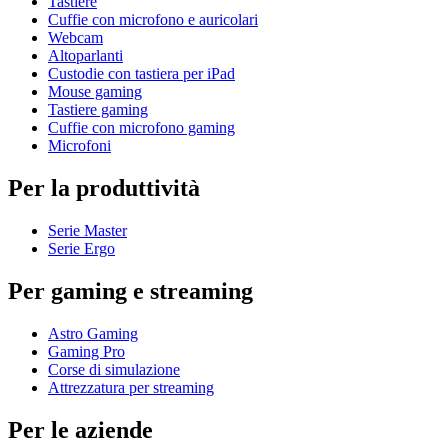
Tastiere
Cuffie con microfono e auricolari
Webcam
Altoparlanti
Custodie con tastiera per iPad
Mouse gaming
Tastiere gaming
Cuffie con microfono gaming
Microfoni
Per la produttività
Serie Master
Serie Ergo
Per gaming e streaming
Astro Gaming
Gaming Pro
Corse di simulazione
Attrezzatura per streaming
Per le aziende