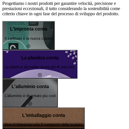
Progettiamo i nostri prodotti per garantire velocità, precisione e
prestazioni eccezionali, il tutto considerando la sostenibilità come
criterio chiave in ogni fase del processo di sviluppo del prodotto.
L'impronta conta
Il carbonio è la nuova caloria
La plastica conta
La plastica dovrebbe avere più di una vita.
L'alluminio conta
L'alluminio è diventato più cool
L'imballaggio conta
Non ci interessa solo il contenuto della scatola