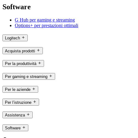
Software
G Hub per gaming e streaming
Options+ per prestazioni ottimali
Logitech
Acquista prodotti
Per la produttività
Per gaming e streaming
Per le aziende
Per l’istruzione
Assistenza
Software