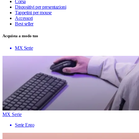
Corsa
Dispositivi per presentazioni
Tappetini per mouse
Accessori
Best seller
Acquista a modo tuo
MX Serie
MX Serie
Serie Ergo