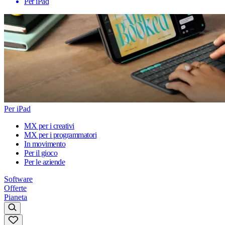
Per iPad
Per iPad
MX per i creativi
MX per i programmatori
In movimento
Per il gioco
Per le aziende
Software
Offerte
Pianeta