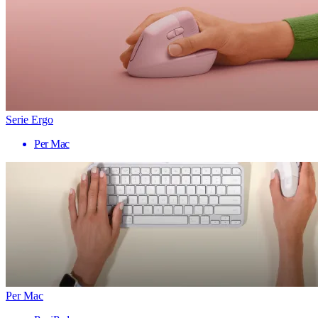
Serie Ergo
Per Mac
Per Mac