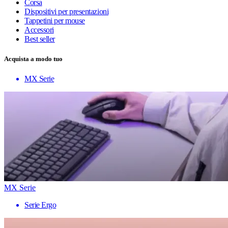
Corsa
Dispositivi per presentazioni
Tappetini per mouse
Accessori
Best seller
Acquista a modo tuo
MX Serie
MX Serie
Serie Ergo