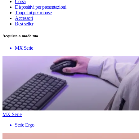
Corsa
Dispositivi per presentazioni
Tappetini per mouse
Accessori
Best seller
Acquista a modo tuo
MX Serie
MX Serie
Serie Ergo