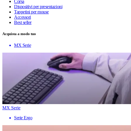
Corsa
Dispositivi per presentazioni
Tappetini per mouse
Accessori
Best seller
Acquista a modo tuo
MX Serie
MX Serie
Serie Ergo