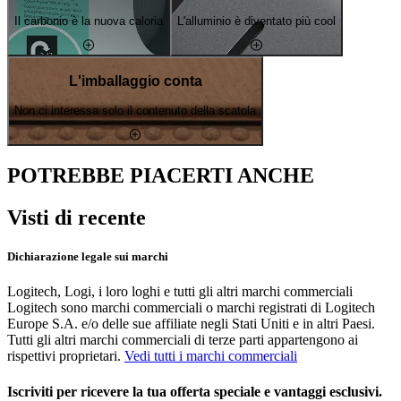
Il carbonio è la nuova caloria
L'alluminio è diventato più cool
L'imballaggio conta
Non ci interessa solo il contenuto della scatola
POTREBBE PIACERTI ANCHE
Visti di recente
Dichiarazione legale sui marchi
Logitech, Logi, i loro loghi e tutti gli altri marchi commerciali
Logitech sono marchi commerciali o marchi registrati di Logitech
Europe S.A. e/o delle sue affiliate negli Stati Uniti e in altri Paesi.
Tutti gli altri marchi commerciali di terze parti appartengono ai
rispettivi proprietari.
Vedi tutti i marchi commerciali
Iscriviti per ricevere la tua offerta speciale e vantaggi esclusivi.