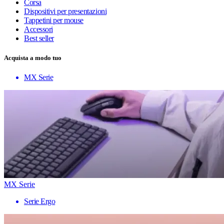
Corsa
Dispositivi per presentazioni
Tappetini per mouse
Accessori
Best seller
Acquista a modo tuo
MX Serie
MX Serie
Serie Ergo