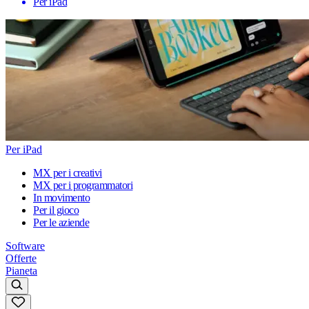
Per iPad
Per iPad
MX per i creativi
MX per i programmatori
In movimento
Per il gioco
Per le aziende
Software
Offerte
Pianeta