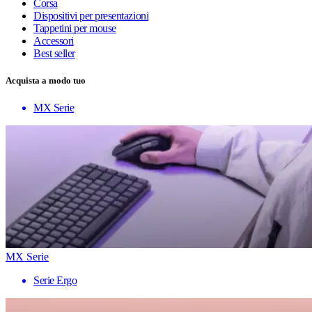
Corsa
Dispositivi per presentazioni
Tappetini per mouse
Accessori
Best seller
Acquista a modo tuo
MX Serie
MX Serie
Serie Ergo