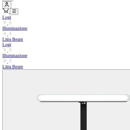
Logi
Illuminazione
Litra Beam
Logi
Illuminazione
Litra Beam