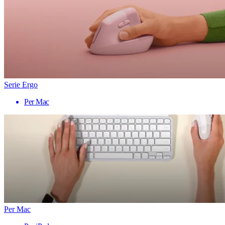
Serie Ergo
Per Mac
Per Mac