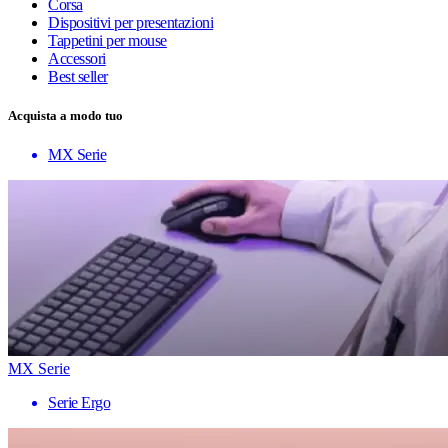
Corsa
Dispositivi per presentazioni
Tappetini per mouse
Accessori
Best seller
Acquista a modo tuo
MX Serie
MX Serie
Serie Ergo