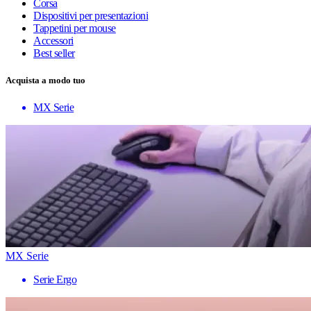
Corsa
Dispositivi per presentazioni
Tappetini per mouse
Accessori
Best seller
Acquista a modo tuo
MX Serie
MX Serie
Serie Ergo