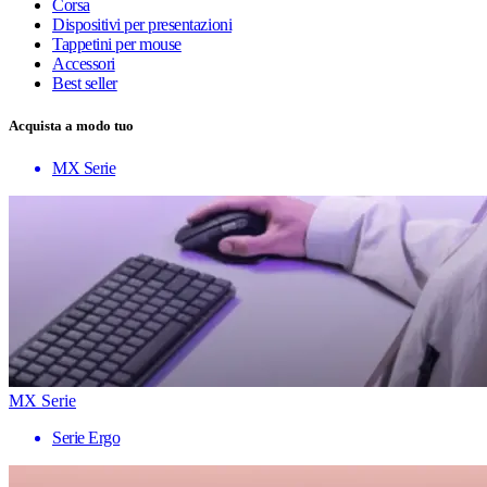
Corsa
Dispositivi per presentazioni
Tappetini per mouse
Accessori
Best seller
Acquista a modo tuo
MX Serie
MX Serie
Serie Ergo