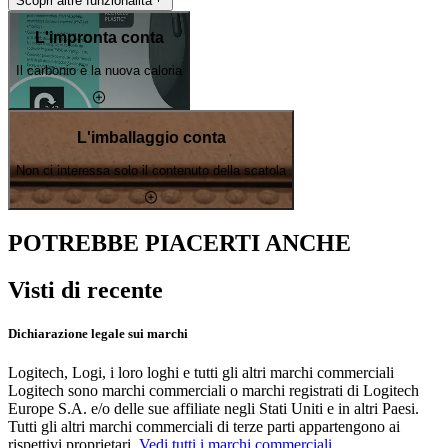
Scopri altre funzionalità
L'impronta conta
Il carbonio è la nuova caloria
L'imballaggio conta
Non ci interessa solo il contenuto della scatola
POTREBBE PIACERTI ANCHE
Visti di recente
Dichiarazione legale sui marchi
Logitech, Logi, i loro loghi e tutti gli altri marchi commerciali
Logitech sono marchi commerciali o marchi registrati di Logitech
Europe S.A. e/o delle sue affiliate negli Stati Uniti e in altri Paesi.
Tutti gli altri marchi commerciali di terze parti appartengono ai
rispettivi proprietari.
Vedi tutti i marchi commerciali