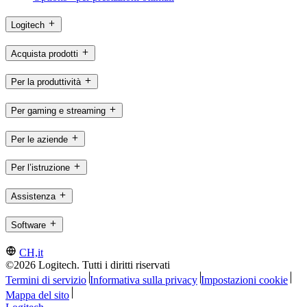
Logitech
Acquista prodotti
Per la produttività
Per gaming e streaming
Per le aziende
Per l’istruzione
Assistenza
Software
CH,it
©2026 Logitech. Tutti i diritti riservati
Termini di servizio
Informativa sulla privacy
Impostazioni cookie
Mappa del sito