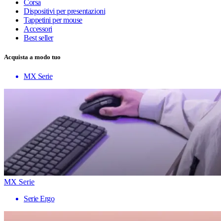
Corsa
Dispositivi per presentazioni
Tappetini per mouse
Accessori
Best seller
Acquista a modo tuo
MX Serie
MX Serie
Serie Ergo