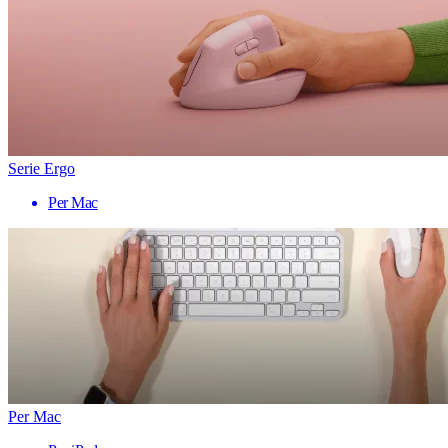
Serie Ergo
Per Mac
Per Mac