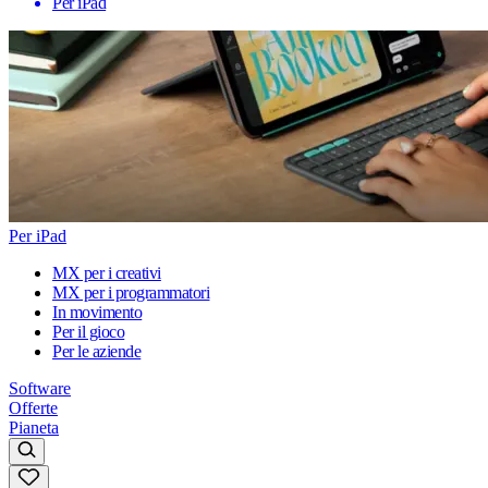
Per iPad
Per iPad
MX per i creativi
MX per i programmatori
In movimento
Per il gioco
Per le aziende
Software
Offerte
Pianeta