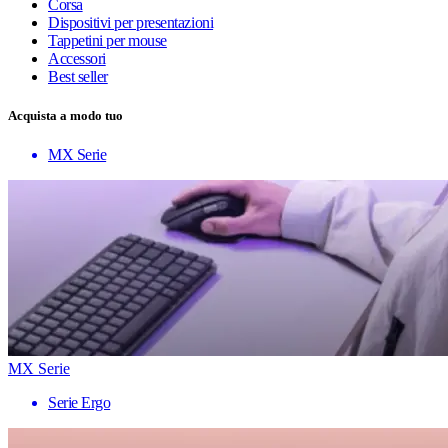
Corsa
Dispositivi per presentazioni
Tappetini per mouse
Accessori
Best seller
Acquista a modo tuo
MX Serie
MX Serie
Serie Ergo