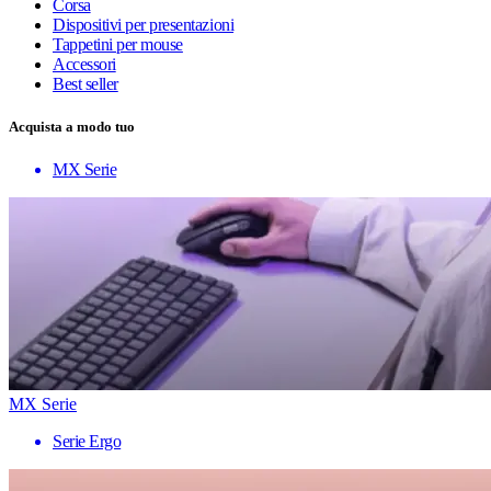
Corsa
Dispositivi per presentazioni
Tappetini per mouse
Accessori
Best seller
Acquista a modo tuo
MX Serie
MX Serie
Serie Ergo