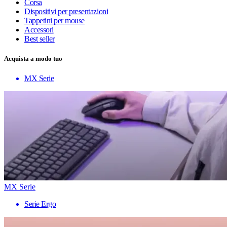
Corsa
Dispositivi per presentazioni
Tappetini per mouse
Accessori
Best seller
Acquista a modo tuo
MX Serie
MX Serie
Serie Ergo