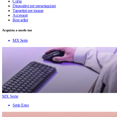
Corsa
Dispositivi per presentazioni
Tappetini per mouse
Accessori
Best seller
Acquista a modo tuo
MX Serie
MX Serie
Serie Ergo