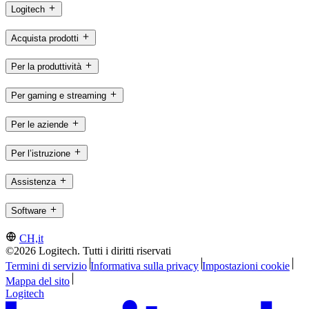
Logitech
Acquista prodotti
Per la produttività
Per gaming e streaming
Per le aziende
Per l’istruzione
Assistenza
Software
CH,it
©2026 Logitech. Tutti i diritti riservati
Termini di servizio
Informativa sulla privacy
Impostazioni cookie
Mappa del sito
Logitech