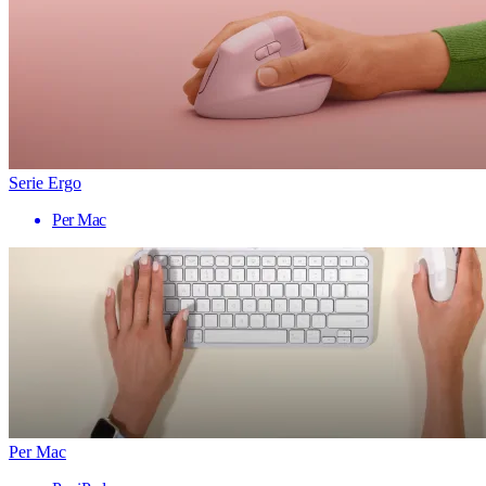
Serie Ergo
Per Mac
Per Mac