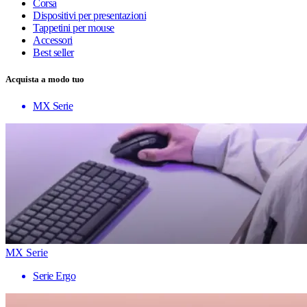
Corsa
Dispositivi per presentazioni
Tappetini per mouse
Accessori
Best seller
Acquista a modo tuo
MX Serie
MX Serie
Serie Ergo