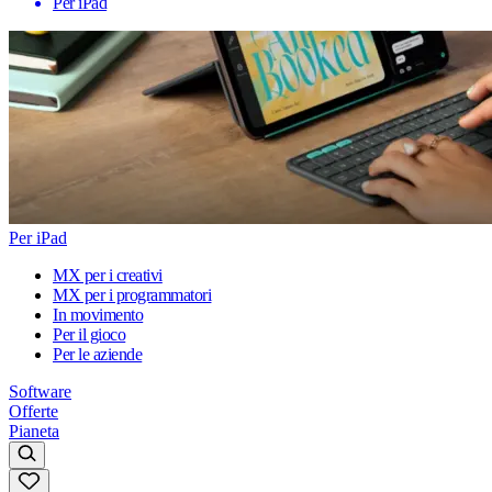
Per iPad
Per iPad
MX per i creativi
MX per i programmatori
In movimento
Per il gioco
Per le aziende
Software
Offerte
Pianeta