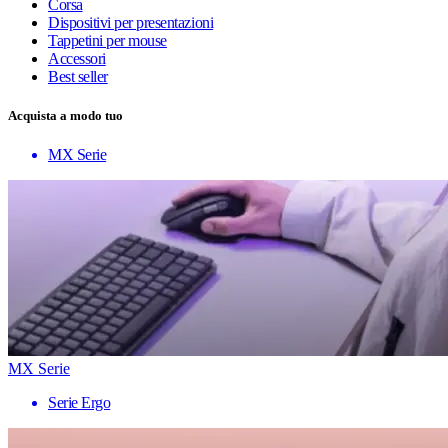
Corsa
Dispositivi per presentazioni
Tappetini per mouse
Accessori
Best seller
Acquista a modo tuo
MX Serie
MX Serie
Serie Ergo