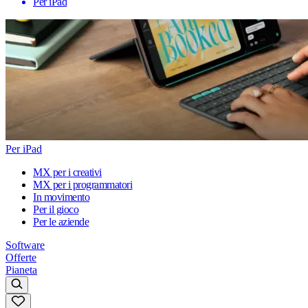
Per iPad
Per iPad
MX per i creativi
MX per i programmatori
In movimento
Per il gioco
Per le aziende
Software
Offerte
Pianeta