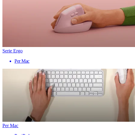
Serie Ergo
Per Mac
Per Mac