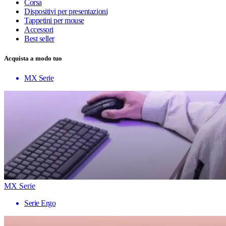
Corsa
Dispositivi per presentazioni
Tappetini per mouse
Accessori
Best seller
Acquista a modo tuo
MX Serie
MX Serie
Serie Ergo