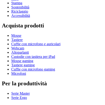
Stampa
Sostenibilità
Riciclaggio
Accessibilità
Acquista prodotti
Mouse
Tastiere
Cuffie con microfono e auricolari
Webcam
Altoparlanti
Custodie con tastiera per iPad
Mouse gaming
Tastiere gaming
Cuffie con microfono gaming
Microfoni
Per la produttività
Serie Master
Serie Ergo