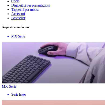
Corsa
Dispositivi per presentazioni
Tappetini per mouse
Accessori
Best seller
Acquista a modo tuo
MX Serie
MX Serie
Serie Ergo