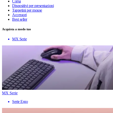
Corsa
Dispositivi per presentazioni
Tappetini per mouse
Accessori
Best seller
Acquista a modo tuo
MX Serie
MX Serie
Serie Ergo