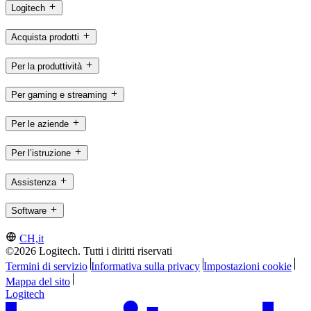
Logitech
Acquista prodotti
Per la produttività
Per gaming e streaming
Per le aziende
Per l’istruzione
Assistenza
Software
CH,it
©2026 Logitech. Tutti i diritti riservati
Termini di servizio
Informativa sulla privacy
Impostazioni cookie
Mappa del sito
Logitech