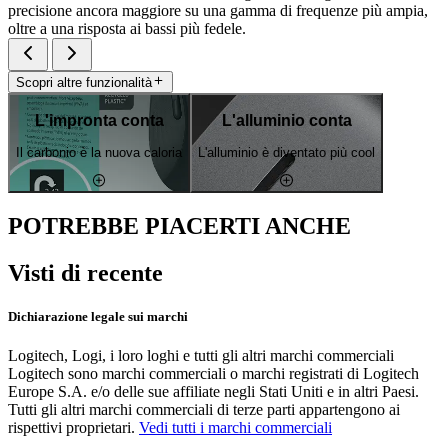
precisione ancora maggiore su una gamma di frequenze più ampia,
oltre a una risposta ai bassi più fedele.
Scopri altre funzionalità
L'impronta conta
L'alluminio conta
Il carbonio è la nuova caloria
L'alluminio è diventato più cool
POTREBBE PIACERTI ANCHE
Visti di recente
Dichiarazione legale sui marchi
Logitech, Logi, i loro loghi e tutti gli altri marchi commerciali
Logitech sono marchi commerciali o marchi registrati di Logitech
Europe S.A. e/o delle sue affiliate negli Stati Uniti e in altri Paesi.
Tutti gli altri marchi commerciali di terze parti appartengono ai
rispettivi proprietari.
Vedi tutti i marchi commerciali