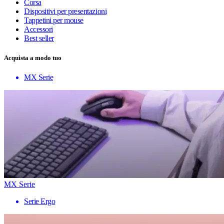
Corsa
Dispositivi per presentazioni
Tappetini per mouse
Accessori
Best seller
Acquista a modo tuo
MX Serie
MX Serie
Serie Ergo