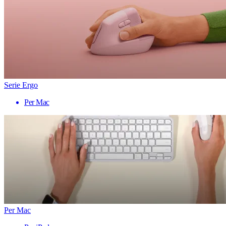
Serie Ergo
Per Mac
Per Mac