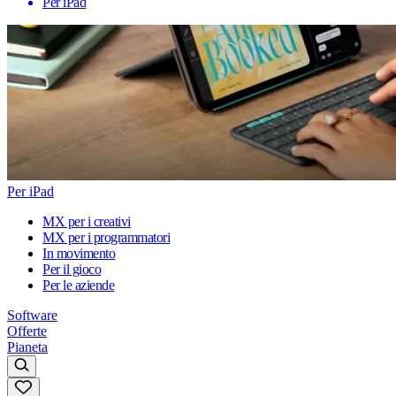
Per iPad
Per iPad
MX per i creativi
MX per i programmatori
In movimento
Per il gioco
Per le aziende
Software
Offerte
Pianeta