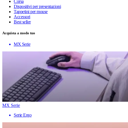
Corsa
Dispositivi per presentazioni
Tappetini per mouse
Accessori
Best seller
Acquista a modo tuo
MX Serie
MX Serie
Serie Ergo