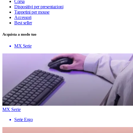
Corsa
Dispositivi per presentazioni
Tappetini per mouse
Accessori
Best seller
Acquista a modo tuo
MX Serie
MX Serie
Serie Ergo