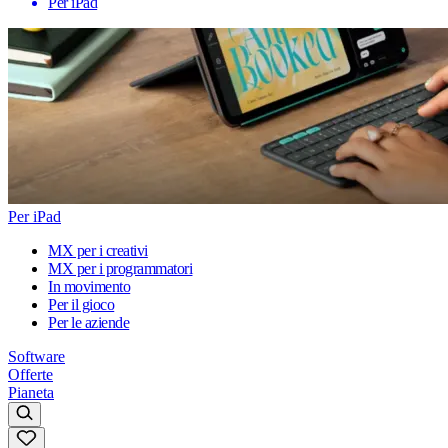
Per iPad
Per iPad
MX per i creativi
MX per i programmatori
In movimento
Per il gioco
Per le aziende
Software
Offerte
Pianeta