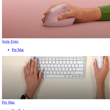
Serie Ergo
Per Mac
Per Mac