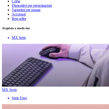
Corsa
Dispositivi per presentazioni
Tappetini per mouse
Accessori
Best seller
Acquista a modo tuo
MX Serie
MX Serie
Serie Ergo