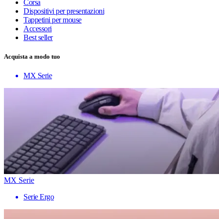
Corsa
Dispositivi per presentazioni
Tappetini per mouse
Accessori
Best seller
Acquista a modo tuo
MX Serie
MX Serie
Serie Ergo