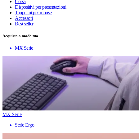
Corsa
Dispositivi per presentazioni
Tappetini per mouse
Accessori
Best seller
Acquista a modo tuo
MX Serie
MX Serie
Serie Ergo