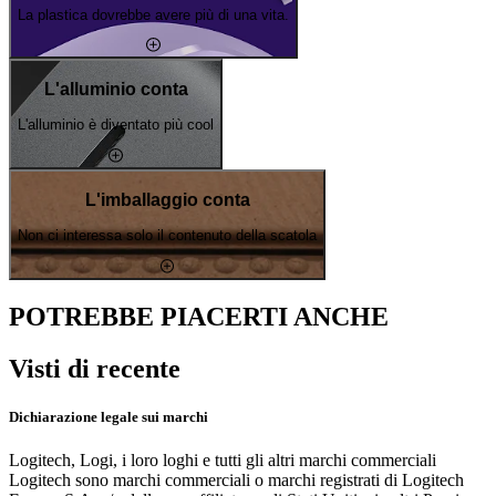
La plastica dovrebbe avere più di una vita.
L'alluminio conta
L'alluminio è diventato più cool
L'imballaggio conta
Non ci interessa solo il contenuto della scatola
POTREBBE PIACERTI ANCHE
Visti di recente
Dichiarazione legale sui marchi
Logitech, Logi, i loro loghi e tutti gli altri marchi commerciali
Logitech sono marchi commerciali o marchi registrati di Logitech