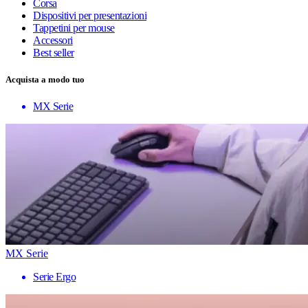
Corsa
Dispositivi per presentazioni
Tappetini per mouse
Accessori
Best seller
Acquista a modo tuo
MX Serie
MX Serie
Serie Ergo